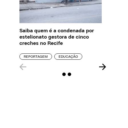
Saiba quem é a condenada por
Creche 
estelionato gestora de cinco
problem
creches no Recife
precisa
REPORTAGEM
EDUCAÇÃO
ENTREVI