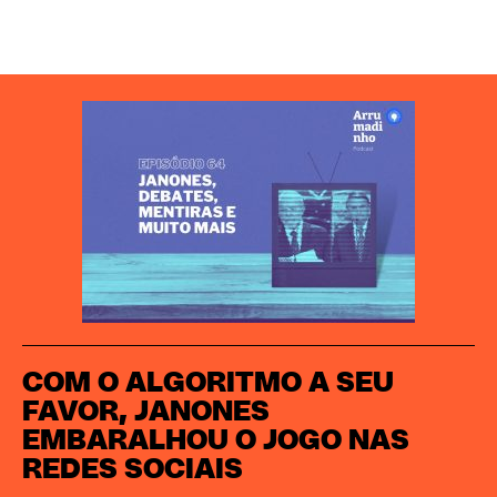
COM O ALGORITMO A SEU
FAVOR, JANONES
EMBARALHOU O JOGO NAS
REDES SOCIAIS