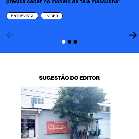
precisa caber no modelo da fala masculina"
cá
pr
ENTREVISTA
PODER
SUGESTÃO DO EDITOR