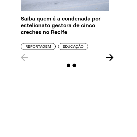
Saiba quem é a condenada por
Creche 
estelionato gestora de cinco
problem
creches no Recife
precisa
REPORTAGEM
EDUCAÇÃO
ENTREVI