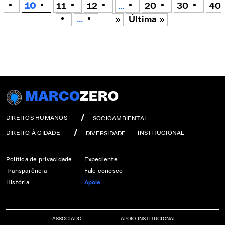
10
11
12
...
20
30
40
...
»
Última »
MARCO
ZERO
DIREITOS HUMANOS
SOCIOAMBIENTAL
DIREITO À CIDADE
INSTITUCIONAL
DIVERSIDADE
Política de privacidade
Expediente
Transparência
Fale conosco
História
Apoie
ASSOCIADO
APOIO INSTITUCIONAL