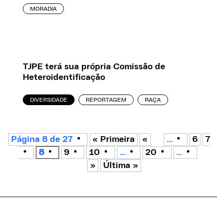
MORADIA
TJPE terá sua própria Comissão de
Heteroidentificação
DIVERSIDADE
REPORTAGEM
RAÇA
Página 8 de 27
« Primeira
«
...
6
7
8
9
10
...
20
...
»
Última »