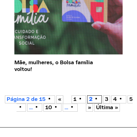
Mãe, mulheres, o Bolsa família
voltou!
Página 2 de 15
«
1
2
3
4
5
...
10
...
»
Última »