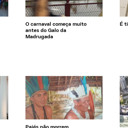
O carnaval começa muito
É t
antes do Galo da
Madrugada
Pajés não morrem