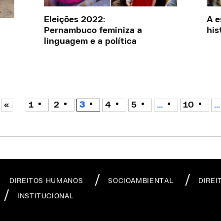
Eleições 2022:
A e
Pernambuco feminiza a
his
linguagem e a política
«
1
2
3
4
5
...
10
...
DIREITOS HUMANOS
SOCIOAMBIENTAL
DIREI
INSTITUCIONAL