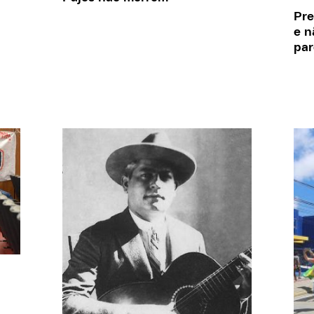
Pre
e n
par