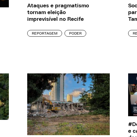
Ataques e pragmatismo
Soc
tornam eleição
par
imprevisível no Recife
Tam
REPORTAGEM
PODER
R
#De
e c