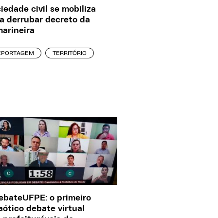
iedade civil se mobiliza
a derrubar decreto da
arineira
EPORTAGEM
TERRITÓRIO
bateUFPE: o primeiro
aótico debate virtual