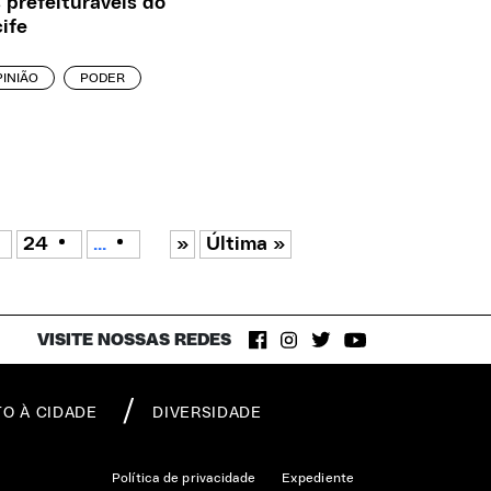
 prefeituráveis do
ife
INIÃO
PODER
24
...
»
Última »
VISITE NOSSAS REDES
TO À CIDADE
DIVERSIDADE
Política de privacidade
Expediente