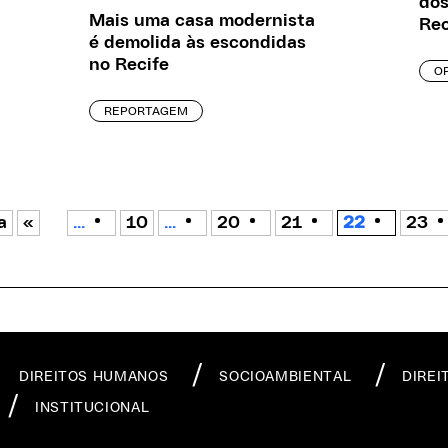
dos
Mais uma casa modernista
Rec
é demolida às escondidas
no Recife
OP
REPORTAGEM
a
«
...
10
...
20
21
22
23
DIREITOS HUMANOS
SOCIOAMBIENTAL
DIREI
INSTITUCIONAL