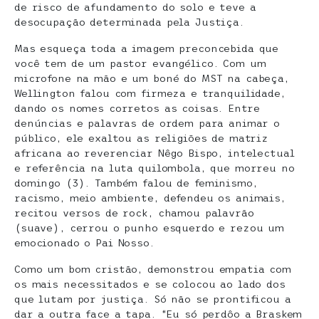
de risco de afundamento do solo e teve a
desocupação determinada pela Justiça.
Mas esqueça toda a imagem preconcebida que
você tem de um pastor evangélico. Com um
microfone na mão e um boné do MST na cabeça,
Wellington falou com firmeza e tranquilidade,
dando os nomes corretos as coisas. Entre
denúncias e palavras de ordem para animar o
público, ele exaltou as religiões de matriz
africana ao reverenciar Nêgo Bispo, intelectual
e referência na luta quilombola, que morreu no
domingo (3). Também falou de feminismo,
racismo, meio ambiente, defendeu os animais,
recitou versos de rock, chamou palavrão
(suave), cerrou o punho esquerdo e rezou um
emocionado o Pai Nosso.
Como um bom cristão, demonstrou empatia com
os mais necessitados e se colocou ao lado dos
que lutam por justiça. Só não se prontificou a
dar a outra face a tapa. “Eu só perdôo a Braskem