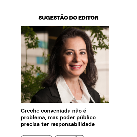
SUGESTÃO DO EDITOR
Creche conveniada não é
Saiba q
problema, mas poder público
estelio
precisa ter responsabilidade
creches