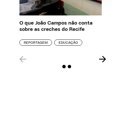
O que João Campos não conta
Saiba q
sobre as creches do Recife
estelio
creches
REPORTAGEM
EDUCAÇÃO
REPORT