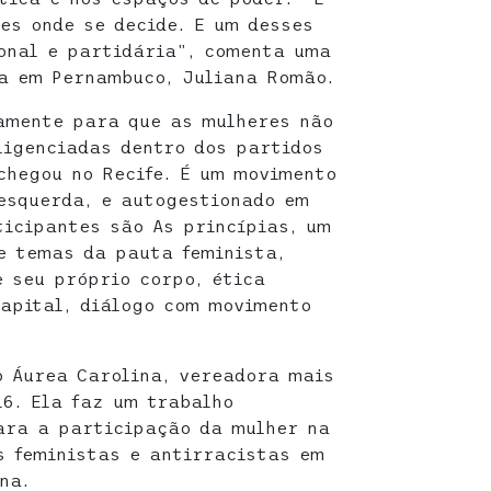
es onde se decide. E um desses
ional e partidária”, comenta uma
a em Pernambuco, Juliana Romão.
amente para que as mulheres não
ligenciadas dentro dos partidos
 chegou no Recife. É um movimento
esquerda, e autogestionado em
ticipantes são As princípias, um
e temas da pauta feminista,
e seu próprio corpo, ética
capital, diálogo com movimento
 Áurea Carolina, vereadora mais
6. Ela faz um trabalho
ara a participação da mulher na
s feministas e antirracistas em
na.