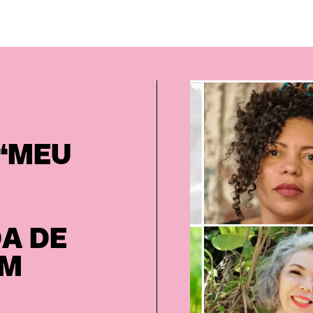
“MEU
A DE
OM