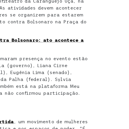
nfiteatro da Caranguejo Uça, na
 As atividades devem acontecer
eres se organizem para estarem
ato contra Bolsonaro na Praça do
ntra Bolsonaro: ato acontece a
rmaram presença no evento estão
la (governo), Liana Cirne
al), Eugênia Lima (senado),
da Palha (federal). Sylvia
ambém está na plataforma Meu
a não confirmou participação.
rtida
, um movimento de mulheres
tica e nos espaços de poder. “É