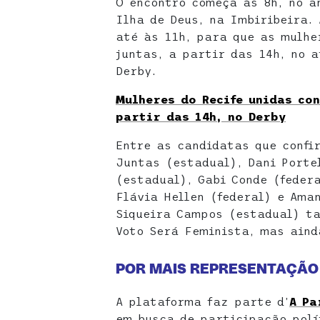
O encontro começa às 8h, no a
Ilha de Deus, na Imbiribeira.
até às 11h, para que as mulh
juntas, a partir das 14h, no 
Derby.
Mulheres do Recife unidas co
partir das 14h, no Derby
Entre as candidatas que confi
Juntas (estadual), Dani Porte
(estadual), Gabi Conde (feder
Flávia Hellen (federal) e Aman
Siqueira Campos (estadual) t
Voto Será Feminista, mas aind
POR MAIS REPRESENTAÇÃO
A plataforma faz parte d’
A Pa
em busca de participação polí