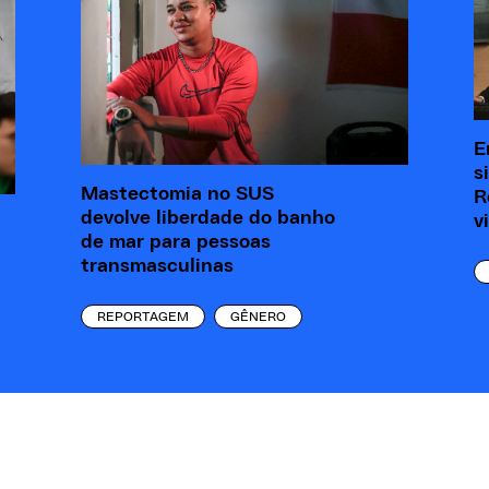
E
s
Mastectomia no SUS
R
devolve liberdade do banho
v
de mar para pessoas
transmasculinas
REPORTAGEM
GÊNERO