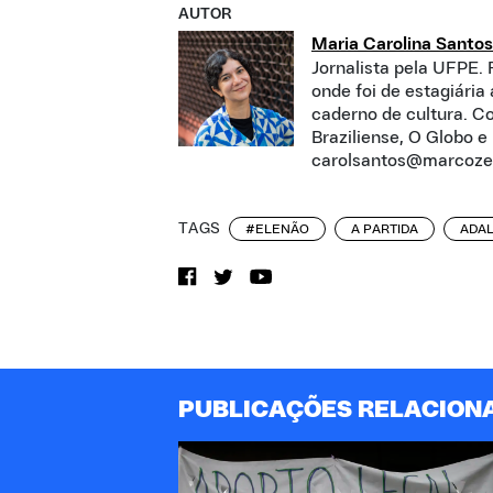
AUTOR
Maria Carolina Santos
Jornalista pela UFPE. 
onde foi de estagiária
caderno de cultura. C
Braziliense, O Globo e
carolsantos@marcoze
TAGS
#ELENÃO
A PARTIDA
ADAL
PUBLICAÇÕES RELACION