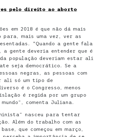
res pelo direito ao aborto
ões em 2018 é que não dá mais
 para, mais uma vez, ver as
esentadas. “Quando a gente fala
 a gente deveria entender que é
 da população deveriam estar ali
ate seja democrático. Se a
essoas negras, as pessoas com
r ali só um tipo de
iverso é o Congresso, menos
islação é regida por um grupo
o mundo”, comenta Juliana.
minista” nasceu para tentar
ão. Além do trabalho com as
 base, que começou em março,
o perceba a importância de se