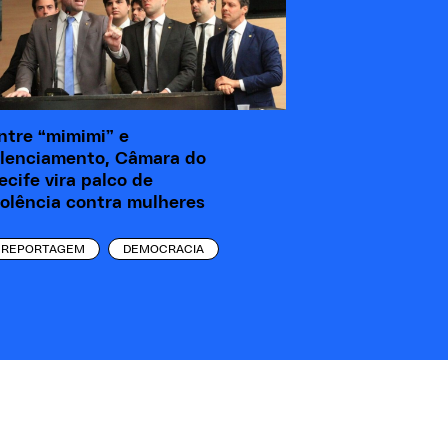
ntre “mimimi” e
ilenciamento, Câmara do
ecife vira palco de
iolência contra mulheres
REPORTAGEM
DEMOCRACIA