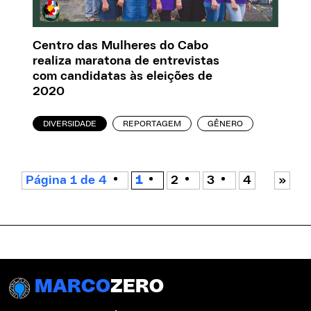
Centro das Mulheres do Cabo
realiza maratona de entrevistas
com candidatas às eleições de
2020
DIVERSIDADE
REPORTAGEM
GÊNERO
Página 1 de 4
1
2
3
4
»
MARCO
ZERO