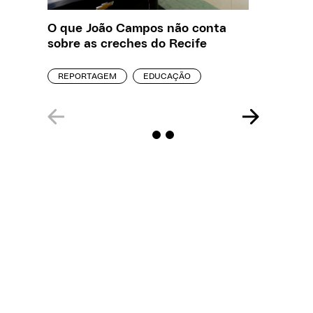
O que João Campos não conta
Creche 
sobre as creches do Recife
problem
precisa
REPORTAGEM
EDUCAÇÃO
ENTREVI