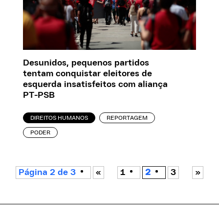
Desunidos, pequenos partidos
tentam conquistar eleitores de
esquerda insatisfeitos com aliança
PT-PSB
DIREITOS HUMANOS
REPORTAGEM
PODER
Página 2 de 3
«
1
2
3
»