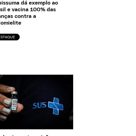
pissuma dá exemplo ao
sil e vacina 100% das
anças contra a
iomielite
ESTAQUE