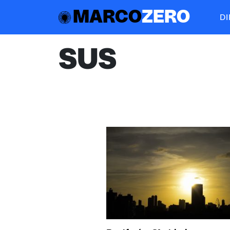
MARCO
ZERO
D
SUS