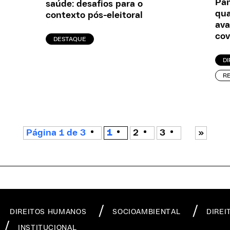
Pan
saúde: desafios para o
qua
contexto pós-eleitoral
ava
cov
DESTAQUE
D
R
Página 1 de 3
1
2
3
»
DIREITOS HUMANOS
SOCIOAMBIENTAL
DIREI
INSTITUCIONAL