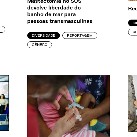
Mastectomia no SUS
devolve liberdade do
Rec
banho de mar para
pessoas transmasculinas
D
M
R
DIVERSIDADE
REPORTAGEM
GÊNERO