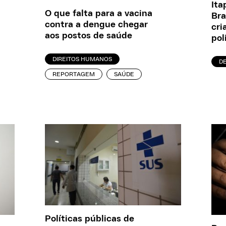
Ita
O que falta para a vacina
Bra
contra a dengue chegar
cri
aos postos de saúde
pol
DIREITOS HUMANOS
D
REPORTAGEM
SAÚDE
Políticas públicas de