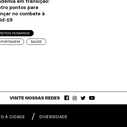
demia em transição:
tro pontos para
nçar no combate à
id-19
IREITOS HUMANOS
EPORTAGEM
SAÚDE
VISITE NOSSAS REDES
TO À CIDADE
DIVERSIDADE