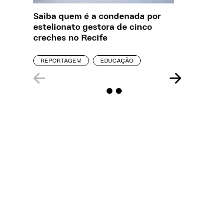
Saiba quem é a condenada por
Creche 
estelionato gestora de cinco
problem
creches no Recife
precisa
REPORTAGEM
EDUCAÇÃO
ENTREVI