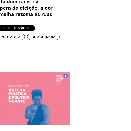
o diminui e, na
pera da eleição, a cor
melha retoma as ruas
IREITOS HUMANOS
EPORTAGEM
DEMOCRACIA