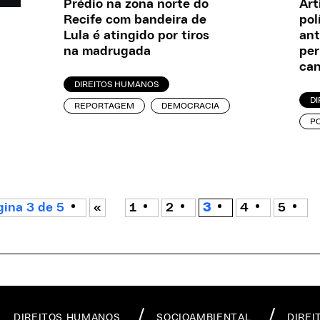
Prédio na zona norte do
Art
Recife com bandeira de
pol
Lula é atingido por tiros
ant
na madrugada
per
can
DIREITOS HUMANOS
D
REPORTAGEM
DEMOCRACIA
P
ina 3 de 5
«
1
2
3
4
5
DIREITOS HUMANOS
SOCIOAMBIENTAL
DIREI