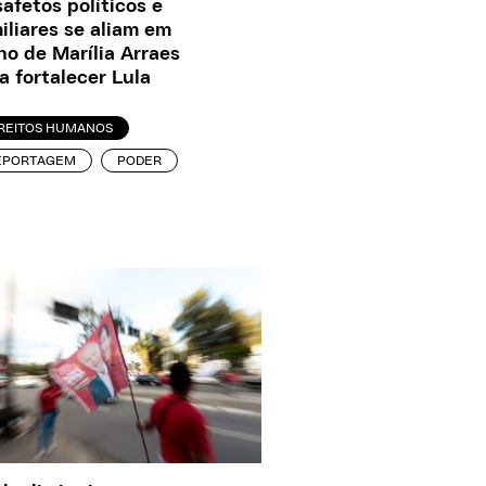
afetos políticos e
iliares se aliam em
no de Marília Arraes
a fortalecer Lula
IREITOS HUMANOS
EPORTAGEM
PODER