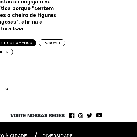
istas se engajam na
ítica porque "sentem
es o cheiro de figuras
igosas", afirma a
tora Isaar
IREITOS HUMANOS
PODCAST
ODER
»
VISITE NOSSAS REDES
TO À CIDADE
DIVERSIDADE