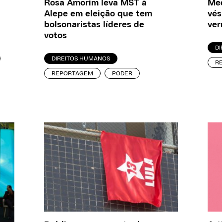
Rosa Amorim leva MST à
Med
Alepe em eleição que tem
vés
bolsonaristas líderes de
ver
votos
D
DIREITOS HUMANOS
R
REPORTAGEM
PODER